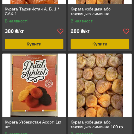
Курага Таджикістан А. Б. 1 /
Курага узбецька або
САХ-1
таджицька лимонна
В наявності
В наявності
380
280
₴/кг
₴/кг
Купити
Купити
Курага Узбекистан Асорті 1кг
Курага узбецька або
шт
таджицька лимонна 100 гр.