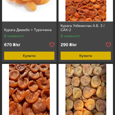
Курага Узбекистан А.Б. 3 /
Курага Джамбо + Туреччина
САХ-2
В наявності
В наявності
670
290
₴/кг
₴/кг
Купити
Купити