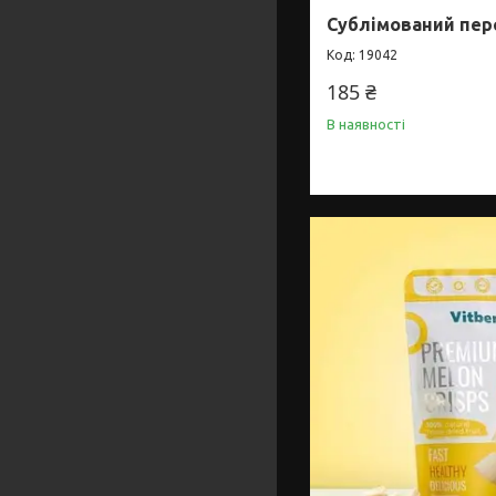
Сублімований перси
19042
185 ₴
В наявності