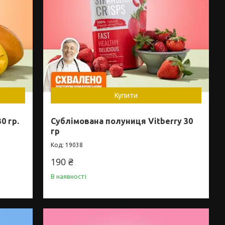
Купити
0 гр.
Сублімована полуниця Vitberry 30
гр
19038
190 ₴
В наявності