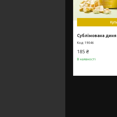
Куп
Сублімована диня 
19046
185 ₴
В наявності