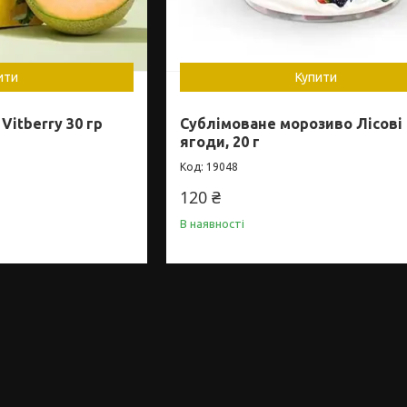
ити
Купити
Vitberry 30 гр
Сублімоване морозиво Лісові
ягоди, 20 г
19048
120 ₴
В наявності