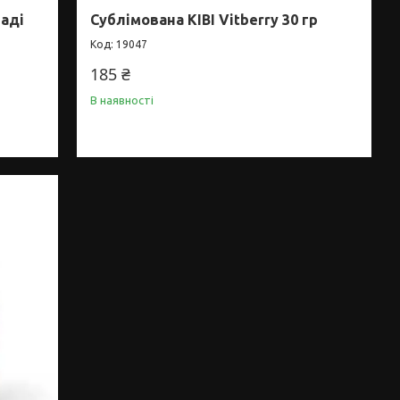
аді
Сублімована КІВІ Vitberry 30 гр
19047
185 ₴
В наявності