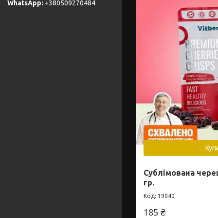
+380509270484
Куп
Сублімована череш
гр.
19040
185 ₴