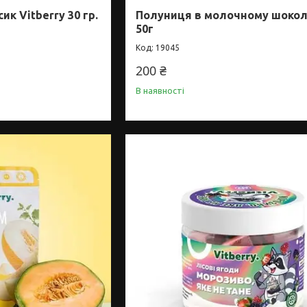
к Vitberry 30 гр.
Полуниця в молочному шокол
50г
19045
200 ₴
В наявності