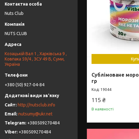
Nuts Club
NUTS CLUB
Козацькій Вал 1 , Харківська 9 ,
Ковпака 59/4 , ЗСУ 49 Б, Суми,
Куп
Україна
Сублімоване мороз
гр
+380 (50) 927-04-84
19044
115 ₴
http://nutsclub.info
В наявності
nutsumy@ukr.net
+380509270484
+380509270484