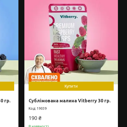
Купити
0 гр.
Сублімована малина Vitberry 30 гр.
19039
190 ₴
В наявності