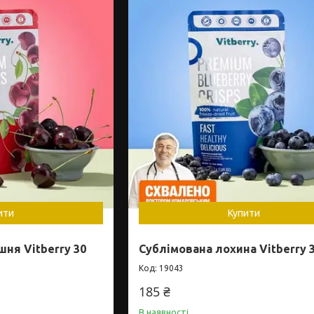
ити
Купити
ня Vitberry 30
Сублімована лохина Vitberry 3
19043
185 ₴
В наявності