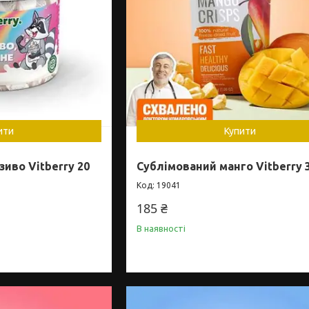
ити
Купити
иво Vitberry 20
Сублімований манго Vitberry 3
19041
185 ₴
В наявності