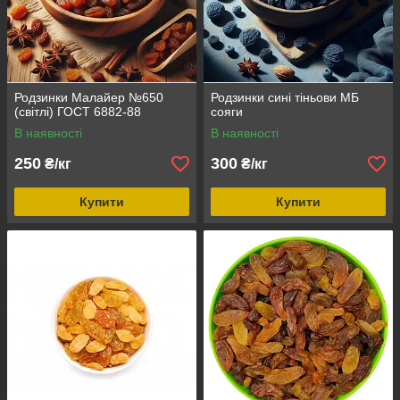
Родзинки Малайер №650
Родзинки сині тіньови МБ
(світлі) ГОСТ 6882-88
сояги
В наявності
В наявності
250
300
₴/кг
₴/кг
Купити
Купити