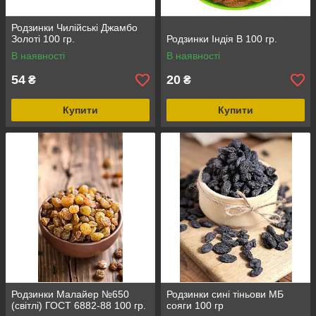
Родзинки Чилійські Джамбо
Золоті 100 гр.
Родзинки Індія В 100 гр.
В наявності
В наявності
54
20
₴
₴
Купити
Купити
Родзинки Малайер №650
Родзинки сині тіньови МБ
(світлі) ГОСТ 6882-88 100 гр.
сояги 100 гр