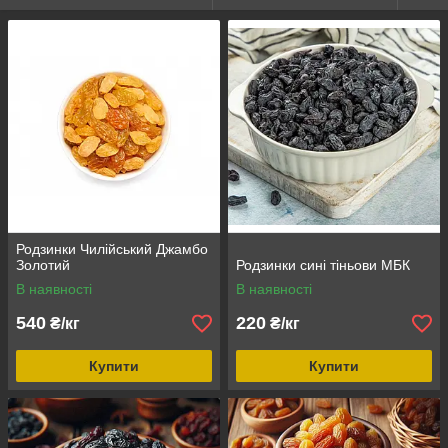
Родзинки Чилійський Джамбо
Золотий
Родзинки сині тіньови МБК
В наявності
В наявності
540
220
₴/кг
₴/кг
Купити
Купити