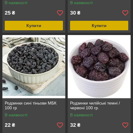
В наявності
В наявності
25
30
₴
₴
Купити
Купити
Родзинки сині тіньови МБК
Родзинки чилійські темні /
100 гр
червоні 100 гр.
В наявності
В наявності
22
32
₴
₴