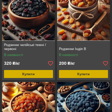
Родзинки чилійські темні /
червоні
Родзинки Індія В
В наявності
В наявності
320
200
₴/кг
₴/кг
Купити
Купити