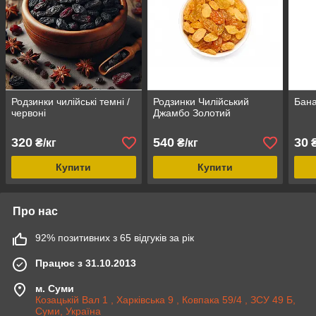
Родзинки чилійські темні /
Родзинки Чилійський
Бана
червоні
Джамбо Золотий
320
540
30
₴/кг
₴/кг
Купити
Купити
Про нас
92% позитивних з 65 відгуків за рік
Працює з 31.10.2013
м. Суми
Козацькій Вал 1 , Харківська 9 , Ковпака 59/4 , ЗСУ 49 Б,
Суми, Україна