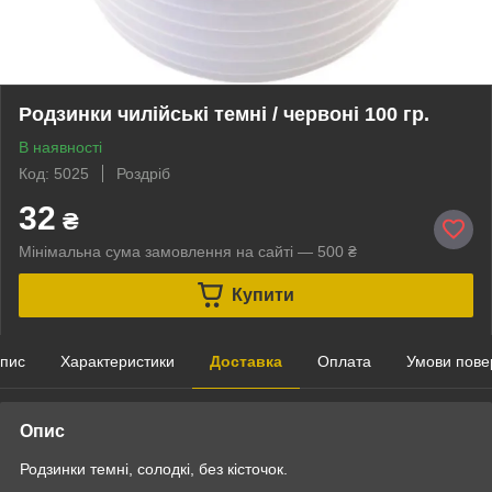
Родзинки чилійські темні / червоні 100 гр.
В наявності
Код: 5025
Роздріб
32
₴
Мінімальна сума замовлення на сайті — 500 ₴
Купити
пис
Характеристики
Доставка
Оплата
Умови пове
Опис
Родзинки темні, солодкі, без кісточок.