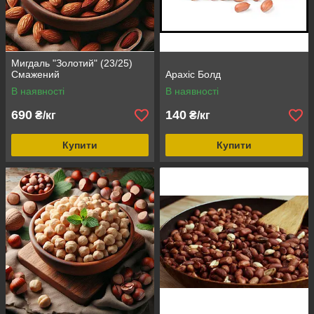
Мигдаль "Золотий" (23/25)
Смажений
Арахіс Болд
В наявності
В наявності
690
140
₴/кг
₴/кг
Купити
Купити