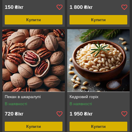
150
1 800
₴/кг
₴/кг
Купити
Купити
Пекан в шкаралупі
Кедровий горіх
В наявності
В наявності
720
1 950
₴/кг
₴/кг
Купити
Купити