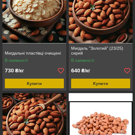
Мигдаль "Золотий" (23/25)
Мигдальні пластівці очищені
сирий
В наявності
В наявності
730
640
₴/кг
₴/кг
Купити
Купити