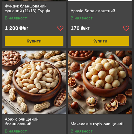
Фундук бланшований
сушений (11/13) Турція
Арахіс Болд смажений
В наявності
В наявності
1 200
170
₴/кг
₴/кг
Купити
Купити
Арахіс очищений
бланшований
Макадамія горіх очищений
В наявності
В наявності