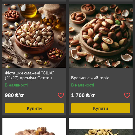
Фісташки смажені "США"
(21/27) преміум Селтон
Бразильський горіх
В наявності
В наявності
980
1 700
₴/кг
₴/кг
Купити
Купити