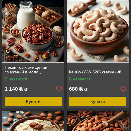
Пекан горіх очищений
смажений в молоці
Кеш'ю (WW 320) смажений
В наявності
В наявності
1 140
680
₴/кг
₴/кг
Купити
Купити