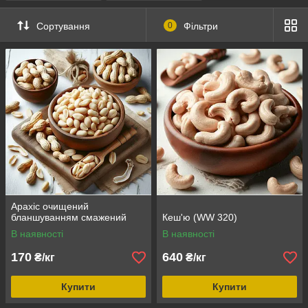
Сортування
0
Фільтри
Арахіс очищений
бланшуванням смажений
Кеш'ю (WW 320)
В наявності
В наявності
170
640
₴/кг
₴/кг
Купити
Купити