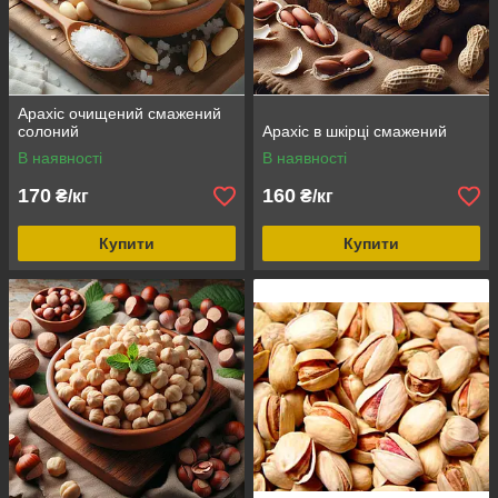
Арахіс очищений смажений
солоний
Арахіс в шкірці смажений
В наявності
В наявності
170
160
₴/кг
₴/кг
Купити
Купити