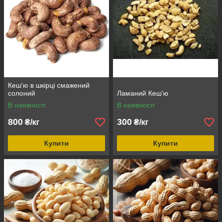
Кеш'ю в шкірці смажений
солоний
Ламаний Кеш'ю
В наявності
В наявності
800
300
₴/кг
₴/кг
Купити
Купити