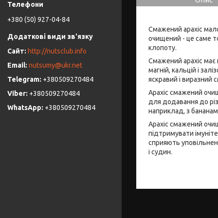
+380 (50) 927-04-84
Смажений арахіс мало
очищений - це саме т
клопоту.
http://nutsclub.info
Смажений арахіс має н
nutsumy@ukr.net
магній, кальцій і зал
яскравий і виразний с
+380509270484
Арахіс смажений очищ
+380509270484
для додавання до різн
+380509270484
наприклад, з бананам
Арахіс смажений очищ
підтримувати імунітет
сприяють уповільненн
і судин.