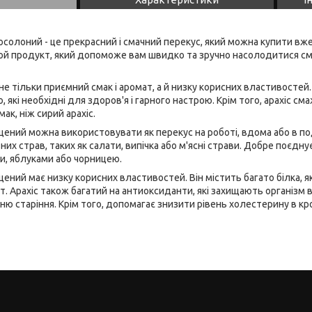
солоний - це прекрасний і смачний перекус, який можна купити вж
ой продукт, який допоможе вам швидко та зручно насолодитися сма
е тільки приємний смак і аромат, а й низку корисних властивостей. В
ізо, які необхідні для здоров'я і гарного настрою. Крім того, арахіс
мак, ніж сирий арахіс.
ений можна використовувати як перекус на роботі, вдома або в по
их страв, таких як салати, випічка або м'ясні страви. Добре поєдну
и, яблуками або чорницею.
ений має низку корисних властивостей. Він містить багато білка, я
. Арахіс також багатий на антиоксиданти, які захищають організм в
ю старіння. Крім того, допомагає знизити рівень холестерину в кр