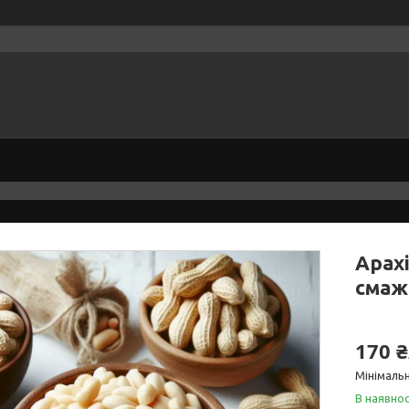
Арах
смаж
170 ₴
Мінімальн
В наявнос