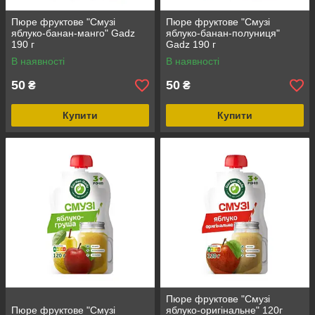
Пюре фруктове "Смузі
Пюре фруктове "Смузі
яблуко-банан-манго" Gadz
яблуко-банан-полуниця"
190 г
Gadz 190 г
В наявності
В наявності
50
50
₴
₴
Купити
Купити
Пюре фруктове "Смузі
Пюре фруктове "Смузі
яблуко-оригінальне" 120г