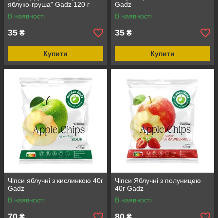
яблуко-груша" Gadz 120 г
Gadz
В наявності
В наявності
35
35
₴
₴
Купити
Купити
Чіпси яблучні з кислинкою 40г
Чіпси Яблучні з полуницею
Gadz
40г Gadz
В наявності
В наявності
70
80
₴
₴