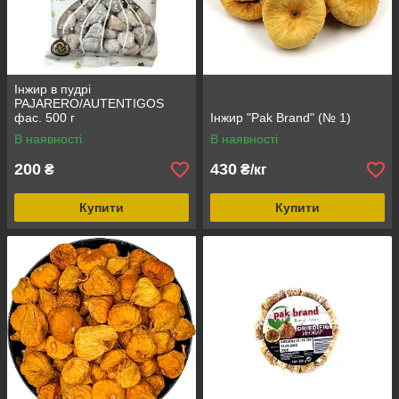
Інжир в пудрі
PAJARERO/AUTENTIGOS
фас. 500 г
Інжир "Pak Brand" (№ 1)
В наявності
В наявності
200
430
₴
₴/кг
Купити
Купити