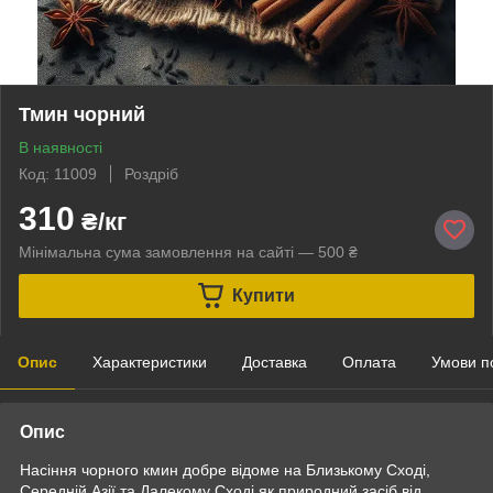
Тмин чорний
В наявності
Код: 11009
Роздріб
310
₴/кг
Мінімальна сума замовлення на сайті — 500 ₴
Купити
Опис
Характеристики
Доставка
Оплата
Умови п
Опис
Насіння чорного кмин добре відоме на Близькому Сході,
Середній Азії та Далекому Сході як природний засіб від