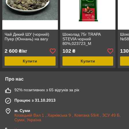
Чай Дикий ШУ (чорний)
Шоколад 75г TRAPA
Шоко
Пуер (Юннань) на вагу
STEVIA чорний
№58
80%,023723_М
2 600
102
130
₴/кг
₴
Купити
Купити
Про нас
92% позитивних з 65 відгуків за рік
Працює з 31.10.2013
м. Суми
Козацькій Вал 1 , Харківська 9 , Ковпака 59/4 , ЗСУ 49 Б,
Суми, Україна