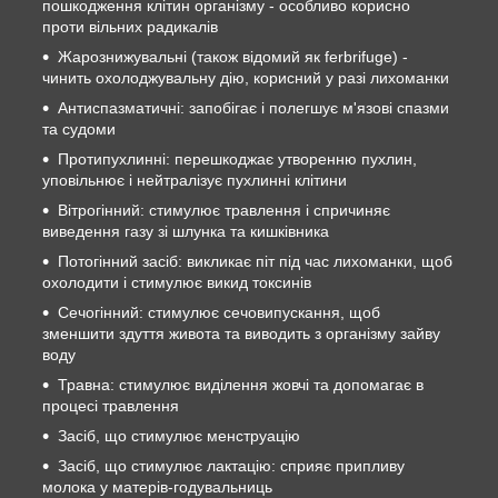
пошкодження клітин організму - особливо корисно
проти вільних радикалів
Жарознижувальні (також відомий як ferbrifuge) -
чинить охолоджувальну дію, корисний у разі лихоманки
Антиспазматичні: запобігає і полегшує м'язові спазми
та судоми
Протипухлинні: перешкоджає утворенню пухлин,
уповільнює і нейтралізує пухлинні клітини
Вітрогінний: стимулює травлення і спричиняє
виведення газу зі шлунка та кишківника
Потогінний засіб: викликає піт під час лихоманки, щоб
охолодити і стимулює викид токсинів
Сечогінний: стимулює сечовипускання, щоб
зменшити здуття живота та виводить з організму зайву
воду
Травна: стимулює виділення жовчі та допомагає в
процесі травлення
Засіб, що стимулює менструацію
Засіб, що стимулює лактацію: сприяє припливу
молока у матерів-годувальниць