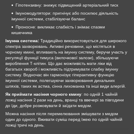
Гіпотензивну: знижує підвищений артеріальний тиск
Імуномодулятори: пригнічує або посилює діяльність
імунної системи, стабілізуючи баланс
Проносне: викликає слабкість і знімає спазми
кишечника
Імунна система:
Традиційно використовується для широкого
спектра захворювань. Активні речовини, що містяться в
чорному кмині, впливають на імунну систему, беручи участь у
регуляції функції тимуса (вилочкової залози), збільшуючи
вироблення Т-клітин. Що дає можливість мати ліки від
багатьох хвороб і можливість підтримувати слабку імунну
систему. Водночас він гармонізує гіперактивну функцію
імунної системи, полегшуючи захворювання дихальних
шляхів, таких як астма, сінна лихоманка та інші види алергій.
Як приймати насіння чорного кмину
: по одній 1 чайній
ложці насіння 2 рази на день, вранці та ввечері за півгодини
до їди, добре розжовувати й заїдати медом.
Можна насіння після перемелювання змішувати з медом
один до одного. Вживати суміш перед їжею по одній чайній
ложці тричі на день.