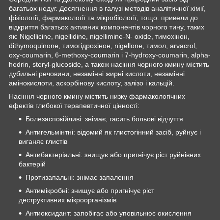
багатьох недуг. Досягнення в галузі методів аналітичної хімії,
фізіології, фармакології та мікробіології, тощо. привели до
відкриття багатьох активних компонентів чорного тину, таких
як: Nigellicine, nigellidine, nigellimine-N- oxide, тимохінон,
dithymoquinone, тимогідрохінон, nigellone, тимол, arvacrol,
oxy-coumarin, 6-methoxy-coumarin і 7-hydroxy-coumarin, alpha-
hedrin, steryl-glucoside, а також насіння чорного кмину містить
дубильні речовини, незамінні жирні кислоти, незамінні
амінокислоти, аскорбінову кислоту, залізо і кальцій.
Насіння чорного кмину містить низку фармакологічних
ефектів глибокої терапевтичної цінності:
Болезаспокійливі: знімає, гасить больові відчуття
Антигельмінтні: відомий як глистогінний засіб, руйнує і
виганяє глистів
Антибактеріальні: знищує або пригнічує ріст руйнівних
бактерій
Протизапальні: знімає запалення
Антимікробні: знищує або пригнічує ріст
деструктивних мікроорганізмів
Антиоксидант: запобігає або уповільнює окислення