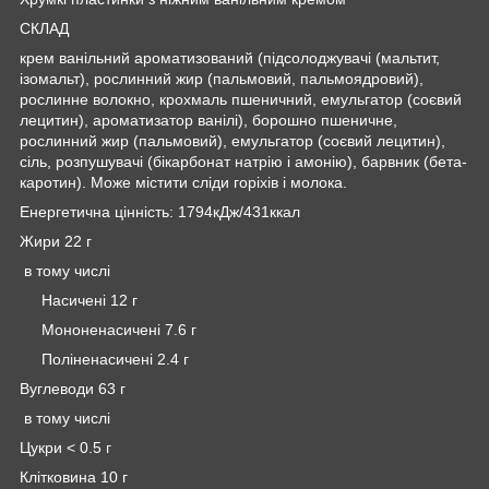
СКЛАД
крем ванільний ароматизований (підсолоджувачі (мальтит,
ізомальт), рослинний жир (пальмовий, пальмоядровий),
рослинне волокно, крохмаль пшеничний, емульгатор (соєвий
лецитин), ароматизатор ванілі), борошно пшеничне,
рослинний жир (пальмовий), емульгатор (соєвий лецитин),
сіль, розпушувачі (бікарбонат натрію і амонію), барвник (бета-
каротин). Може містити сліди горіхів і молока.
Енергетична цінність: 1794кДж/431ккал
Жири 22 г
в тому числі
Насичені 12 г
Мононенасичені 7.6 г
Поліненасичені 2.4 г
Вуглеводи 63 г
в тому числі
Цукри < 0.5 г
Клітковина 10 г