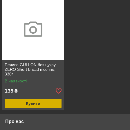
Печиво GULLON без цукру
ZERO Short bread пісочне,
330г
В наявності
135
₴
Купити
Про нас