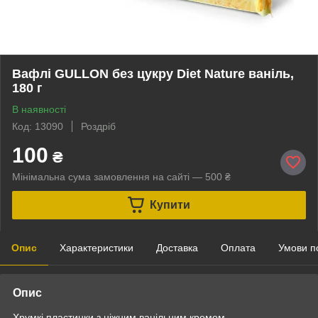
Вафлі GULLON без цукру Diet Nature ваніль,
180 г
В наявності
Код: 13090
Роздріб
100
₴
Мінімальна сума замовлення на сайті — 500 ₴
Купити
Опис
Характеристики
Доставка
Оплата
Умови п
Опис
Хрумкі пластинки з ніжним ванільним кремом