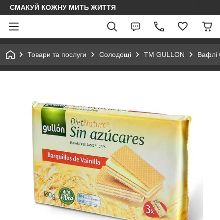
СМАКУЙ КОЖНУ МИТЬ ЖИТТЯ
Товари та послуги
Солодощі
ТМ GULLON
Вафлі 