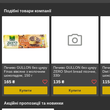
Подібні товари компанії
Печиво GULLON без цукру
Печиво GULLON без цукру
Печи
Finas вівсяне з молочним
ZERO Short bread пісочне,
Diet
шоколадом, 150 г
330г
шок
165
135
115
₴
₴
Купити
Купити
Акційні пропозиції та новинки