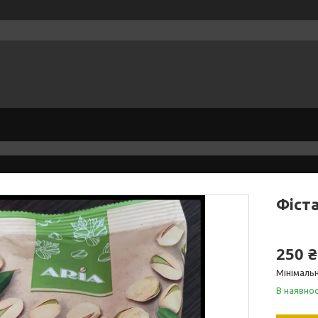
Фіст
250 ₴
Мінімальн
В наявнос