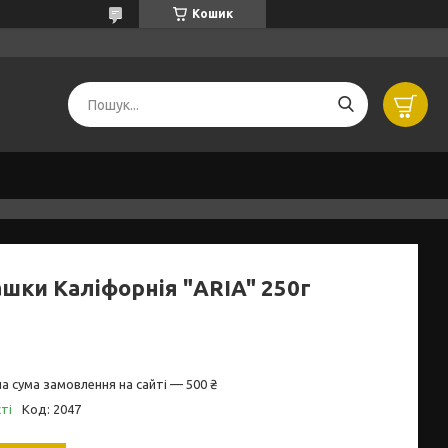
Кошик
ашки Каліфорнія "ARIA" 250г
а сума замовлення на сайті — 500 ₴
ті
Код:
2047