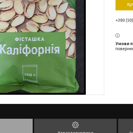
Ку
+380 (50
повернен
Характеристики
І