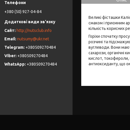
+380 (50) 927-04-84
Великі фісташки Кал
смаком і приємним ар
кількість корисних р
http://nutsclub.info
Горіхи спочатку прос
nutsumy@ukr.net
розчині та підсмажую
вуглеводи. Вони мают
+380509270484
сахарози, органічні к
+380509270484
кислот, токофероли, 
антиоксиданту, що о
+380509270484