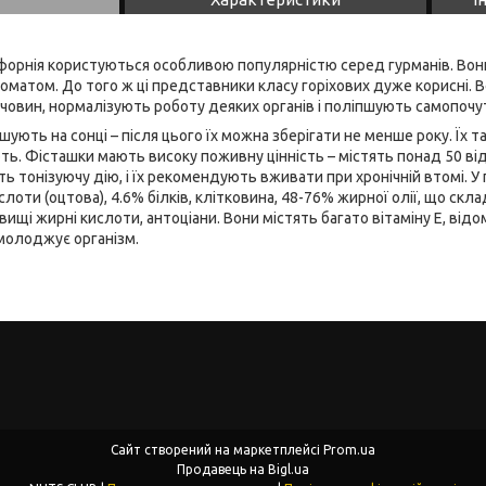
іфорнія користуються особливою популярністю серед гурманів. Во
оматом. До того ж ці представники класу горіхових дуже корисні. В
ечовин, нормалізують роботу деяких органів і поліпшують самопоч
ушують на сонці – після цього їх можна зберігати не менше року. Їх
ть. Фісташки мають високу поживну цінність – містять понад 50 від
ь тонізуючу дію, і їх рекомендують вживати при хронічній втомі. У
ислоти (оцтова), 4.6% білків, клітковина, 48-76% жирної олії, що ск
вищі жирні кислоти, антоціани. Вони містять багато вітаміну Е, ві
молоджує організм.
Сайт створений на маркетплейсі
Prom.ua
Продавець на Bigl.ua