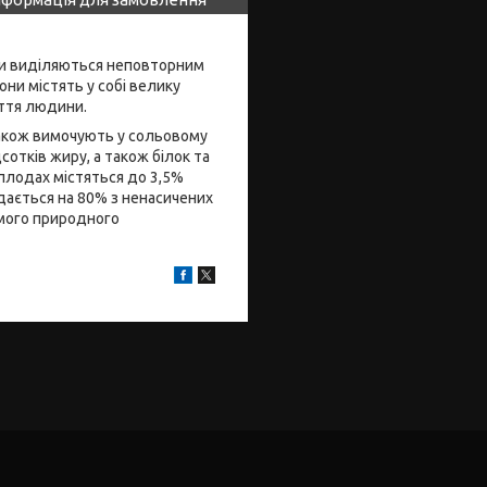
ни виділяються неповторним
они містять у собі велику
уття людини.
 також вимочують у сольовому
сотків жиру, а також білок та
 плодах містяться до 3,5%
ладається на 80% з ненасичених
домого природного