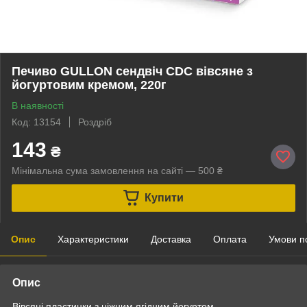
Печиво GULLON сендвіч CDC вівсяне з
йогуртовим кремом, 220г
В наявності
Код: 13154
Роздріб
143
₴
Мінімальна сума замовлення на сайті — 500 ₴
Купити
Опис
Характеристики
Доставка
Оплата
Умови п
Опис
Вівсяні пластинки з ніжним ягідним йогуртом.