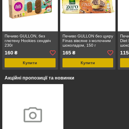
Печиво GULLON, без
Печиво GULLON без цукру
Печи
глютену Hookies сендвіч
Finas вівсяне з молочним
Diet
230г
шоколадом, 150 г
шок
160
165
115
₴
₴
Купити
Купити
Акційні пропозиції та новинки