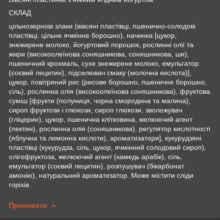
СКЛАД
цільнозернові злаки (вівсяні пластівці, пшенично-солодові
пластівці, цільне ячмінне борошно), начинка [цукор,
знежирене молоко, йогуртовий порошок, рослинні олії та
жири (високоолеїнова соняшникова, соняшникова, ши),
пшеничний крохмаль, сухе знежирене молоко, емульгатор
(соєвий лецитин), підсилювач смаку (молочна кислота)],
цукор, повітряний рис (рисове борошно, пшеничне борошно,
сіль), рослинна олія (високоолеїнова соняшникова), фруктова
суміш [фрукти (полуниця, чорна смородина та малина),
сироп фруктози і глюкози, сироп глюкози, зволожувач
(гліцерин), цукор, пшенична клітковина, желюючий агент
(пектин), рослинна олія (соняшникова), регулятор кислотності
(яблучна та лимонна кислоти), ароматизатори], кукурудзяні
пластівці (кукурудза, сіль, цукор, ячмінний солодовий сироп),
олігофруктоза, желюючий агент (камедь арабік), сіль,
емульгатор (соєвий лецитин), розпушувач (бікарбонат
амонію), натуральний ароматизатор. Може містити сліди
горіхів.
Приховати