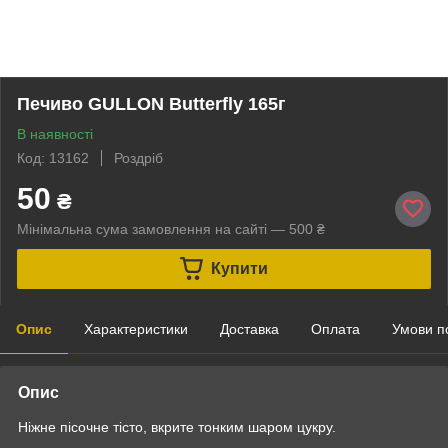
Печиво GULLON Butterfly 165г
В наявності
Код: 13162
Роздріб
50
₴
Мінімальна сума замовлення на сайті — 500 ₴
Купити
Опис
Характеристики
Доставка
Оплата
Умови п
Опис
Ніжне пісочне тісто, вкрите тонким шаром цукру.