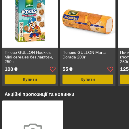
Пічово GULLON Hookies
Печиво GULLON Maria
Печ
Mini cereales без лактози,
Dorada 200г
глют
250 г
250г
100
55
125
₴
₴
Купити
Купити
Акційні пропозиції та новинки