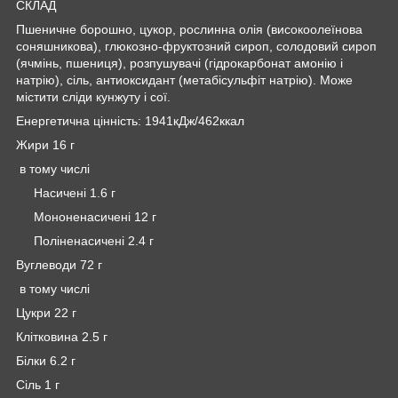
СКЛАД
Пшеничне борошно, цукор, рослинна олія (високоолеїнова
соняшникова), глюкозно-фруктозний сироп, солодовий сироп
(ячмінь, пшениця), розпушувачі (гідрокарбонат амонію і
натрію), сіль, антиоксидант (метабісульфіт натрію). Може
містити сліди кунжуту і сої.
Енергетична цінність: 1941кДж/462ккал
Жири 16 г
в тому числі
Насичені 1.6 г
Мононенасичені 12 г
Поліненасичені 2.4 г
Вуглеводи 72 г
в тому числі
Цукри 22 г
Клітковина 2.5 г
Білки 6.2 г
Сіль 1 г