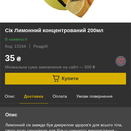
Сік Лимонний концентрований 200мл
В наявності
Код: 13164
Роздріб
35
₴
Мінімальна сума замовлення на сайті — 500 ₴
Купити
Опис
Доставка
Оплата
Умови повернення
Опис
Лимонний сік завжди був джерелом здоров'я для всього тіла,
свого роду синонімом для більш широкого використання -