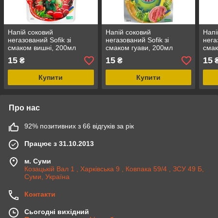
Напій соковий
Напій соковий
Напі
негазований Sofik зі
негазований Sofik зі
нега
смаком вишні, 200мл
смаком гуави, 200мл
смак
15
15
15
₴
₴
Купити
Купити
Про нас
92% позитивних з 66 відгуків за рік
Працює з 31.10.2013
м. Суми
Козацькій Вал 1 , Харківська 9 , Ковпака 59/4 , ЗСУ 49 Б,
Суми, Україна
Контакти
Сьогодні вихідний