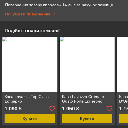
Повернення товару впродовж 14 днів за рахунок покупця
Всі умови повернення
Подібні товари компанії
Кава Lavazza Top Class
Кава Lavazza Crema e
Кава
1кг зерно
Gusto Forte 1кг зерно
D'Or
1 090
1 050
1 1
₴
₴
Купити
Купити