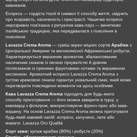
кавоманів.
Еспресо — гордість Італії й символ її способу життя, свідчить
про яскравість, насиченість і пристрасті. Чашечка еспресо
нерозривно пов'язана з ритуалом кава-пауз — винятково
італійською традицією, яка передавалася з покоління в
покоління.
Lavazza Crema Aroma
— суміш зерен міцних сортів
Арабіки
з
Центральної Америки та високоякісної Африканської робусти.
Характеризується виразним ароматом, збалансованим
насиченим смаком із легкою гіркуватістю й довгим
післясмаком із пряними фруктовими нотами та вираженою
кислинкою. Ароматний еспресо Lavazza Crema Aroma з
густою кремовою пінкою гарантує унікальний смак, який може
перетворити повсякденні моменти на щось особливе.
Кава Lavazza Crema Aroma
підходить для будь-якого
способу приготування — його можна заварити в турці, у
кавоварці з фільтром, використовуючи френч-прес або кава-
машину. На основі Lavazza Crema Aroma можна приготувати
будь-який кавовий напій: еспресо, капучино, лате або
макіато. Lavazza Oro Qualità
Сорт кави:
купаж арабіки (80%) і робусти (20%)
Ступінь обсмажування:
середня