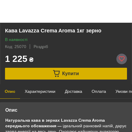
Кава Lavazza Crema Aroma 1кг зерно
В наявності
Код: 25070
Роздріб
1 225
₴
Купити
Опис
Характеристики
Доставка
Оплата
Умови п
Опис
Натуральна кава в зернах Lavazza Crema Aroma
середнього обсмаження —
ідеальний ранковий напій, дарує
заряд енергії на весь день. Охоплює найширшу аудиторію