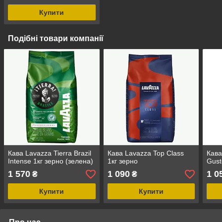
Купити
Подібні товари компанії
Кава Lavazza Tierra Brazil
Кава Lavazza Top Class
Кава
Intense 1кг зерно (зелена)
1кг зерно
Gust
1 570
1 090
1 0
₴
₴
Купити
Купити