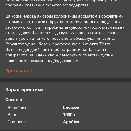
програми розвитку сільського господарства.
Ця кофе чудова як своїм колоритним ароматом з соковитими
нотами квітів, сладких фруктів та молочного шоколаду – так і
своєю якістю. При її виробництві суворо контролюється кожен
етап, від якості довкілля - до купажування за ексклюзивною
рецептурою та тонкого, повільного обсмажування зерна.
Результат зусиль безлічі професіоналів, Lavazza Tierra
Selection догідний того, щоб потрапити на Ваш стіл і
прикрасити Ваш день своїм самобутнім смаком - густим,
насиченим і незмінно підбадьрюючим.
Приховати
Характеристики
Основні
Виробник
Lavazza
Вага
1000 г
Сорт кави
Арабіка