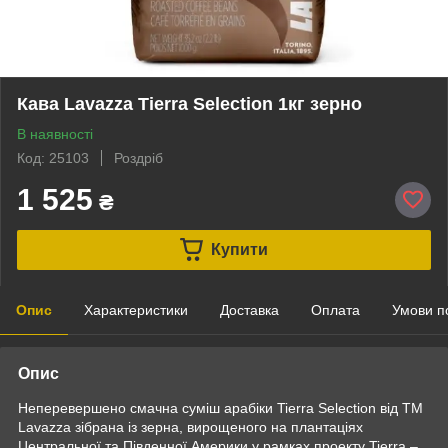
Кава Lavazza Tierra Selection 1кг зерно
В наявності
Код: 25103
Роздріб
1 525
₴
Купити
Опис
Характеристики
Доставка
Оплата
Умови п
Опис
Неперевершено смачна суміш арабіки Tierra Selection від ТМ
Lavazza зібрана із зерна, вирощеного на плантаціях
Центральної та Південної Америки у рамках проекту Tierra –