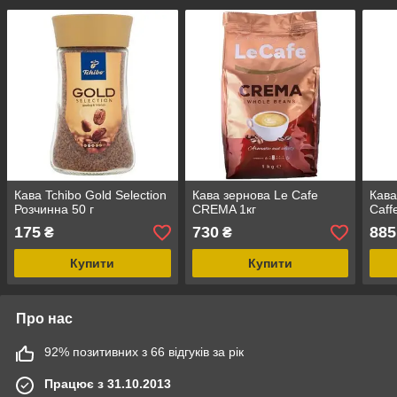
Кава Tchibo Gold Selection
Кава зернова Le Cafe
Кава
Розчинна 50 г
CREMA 1кг
Caff
175
730
885
₴
₴
Купити
Купити
Про нас
92% позитивних з 66 відгуків за рік
Працює з 31.10.2013