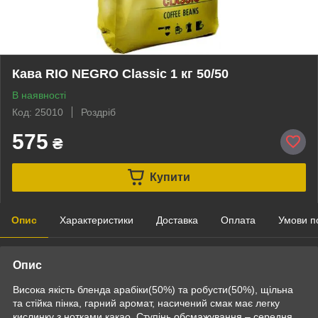
Кава RIO NEGRO Classic 1 кг 50/50
В наявності
Код: 25010
Роздріб
575
₴
Купити
Опис
Характеристики
Доставка
Оплата
Умови п
Опис
Висока якість бленда арабіки(50%) та робусти(50%), щільна
та стійка пінка, гарний аромат, насичений смак має легку
кислинку з нотками какао. Ступінь обсмажування – середня.