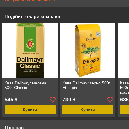
Подібні товари компанії
Кава Dallmayr мелена
Кава Dallmayr зерно 500г
Кава
500г Classic
Ethiopia
500г
кофе
545
730
635
₴
₴
Купити
Купити
Про нас