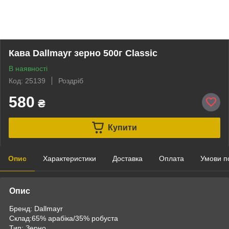
Кава Dallmayr зерно 500г Classic
В наявності
Код: 25139
Роздріб
580
₴
Купити
Опис
Характеристики
Доставка
Оплата
Умови п
Опис
Бренд: Dallmayr
Склад:65% арабіка/35% робуста
Тип: Зерно