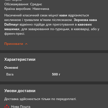
Обсмажування: Среднє
Країна виробник: Німеччина
Насичений класичний смак міцної
кави
відрізняється
кислинкою і тривалим м'яким післясмаком.
Зернова кава
Dallmayr
відмінно підійде для приготування в
кавових
машинах
, для заварювання по-турецьки, в кавоварці, або у
френч-пресі.
Приховати
Характеристики
Основні
Вага
500 г
Умови доставки
Доставка здійснюється тільки по передоплаті.
Нова Пошта