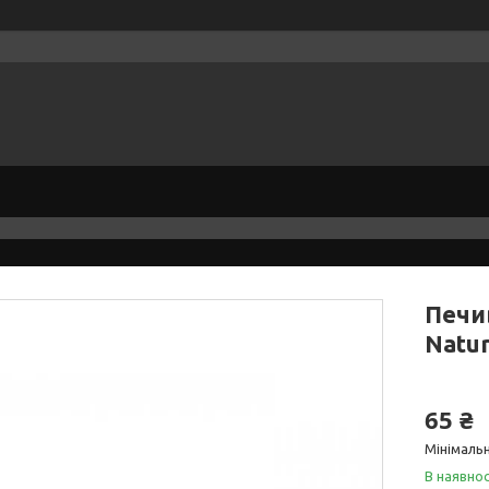
Печи
Natur
65 ₴
Мінімальн
В наявнос