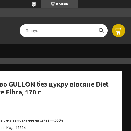
Кошик
во GULLON без цукру вівсяне Diet
e Fibra, 170 г
а сума замовлення на сайті — 500 ₴
ті
Код:
13234