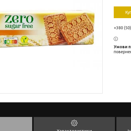
Ку
+380 (50
повернен
Характеристики
І