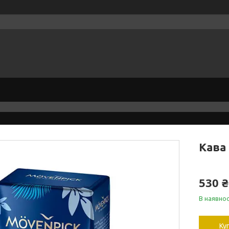
Кава
530 ₴
В наявнос
Ку