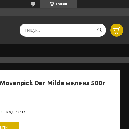
Кошик
 Movenpick Der Milde мелена 500г
ті
Код:
25217
пити