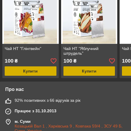
Чай HT "Глінтвейн"
Чай HT "Яблучний
Чай 
штрудель"
100
100
100
₴
₴
Купити
Купити
Про нас
92% позитивних з 66 відгуків за рік
Працює з 31.10.2013
м. Суми
Козацькій Вал 1 , Харківська 9 , Ковпака 59/4 , ЗСУ 49 Б,
Суми, Україна