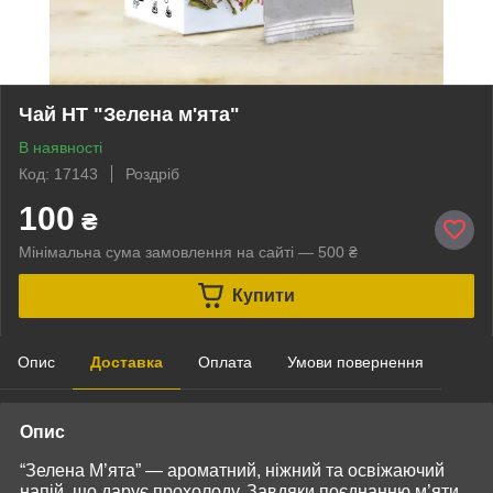
Чай HT "Зелена м'ята"
В наявності
Код: 17143
Роздріб
100
₴
Мінімальна сума замовлення на сайті — 500 ₴
Купити
Опис
Доставка
Оплата
Умови повернення
Опис
“Зелена М’ята” — ароматний, ніжний та освіжаючий
напій, що дарує прохолоду. Завдяки поєднанню м’яти