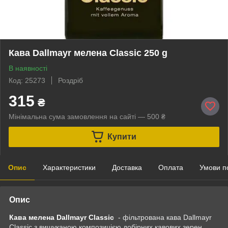
Кава Dallmayr мелена Classic 250 g
В наявності
Код: 25273
Роздріб
315
₴
Мінімальна сума замовлення на сайті — 500 ₴
Купити
Опис
Характеристики
Доставка
Оплата
Умови п
Опис
Кава мелена Dallmayr Classic
- фільтрована кава Dallmayr
Classic з вишуканою композицією добірних кавових зерен