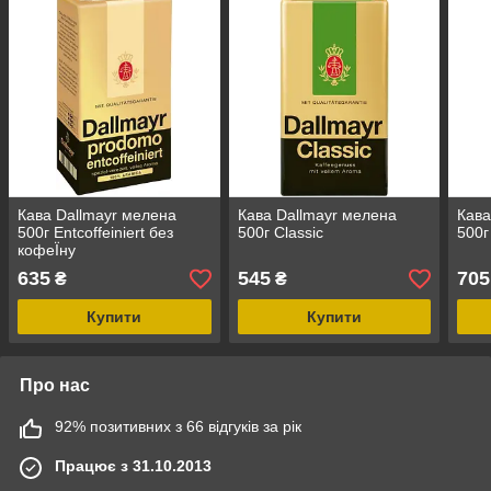
Кава Dallmayr мелена
Кава Dallmayr мелена
Кава
500г Entcoffeiniert без
500г Classic
500г
кофеЇну
635
545
705
₴
₴
Купити
Купити
Про нас
92% позитивних з 66 відгуків за рік
Працює з 31.10.2013