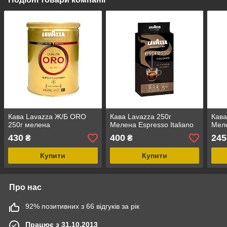
Кава Lavazza Ж/Б ORO
Кава Lavazza 250г
Кава
250г мелена
Мелена Espresso Italiano
Мел
430
400
245
₴
₴
Купити
Купити
Про нас
92% позитивних з 66 відгуків за рік
Працює з 31.10.2013