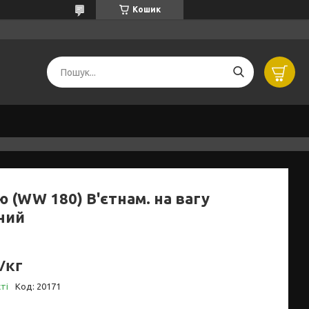
Кошик
 (WW 180) В'єтнам. на вагу
ний
/кг
ті
Код:
20171