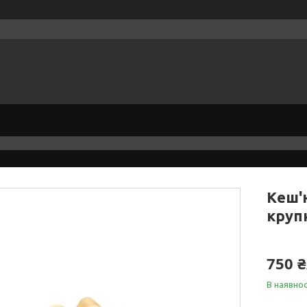
Кеш'ю
круп
750 ₴
В наявнос