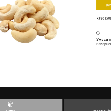
Ку
+380 (50
повернен
Опис
Інформація