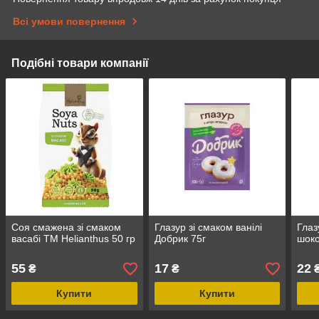
Всі умови повернення
Подібні товари компанії
Соя смажена зі смаком
Глазур зі смаком ванілі
Глаз
васабі ТМ Helianthus 50 гр
Добрик 75г
шоко
55
17
22
₴
₴
Купити
Купити