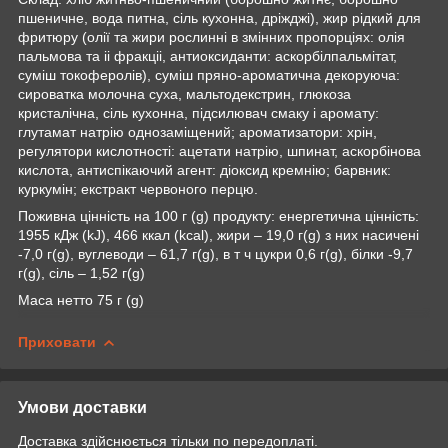
пшеничне, вода питна, сіль кухонна, дріжджі), жир рідкий для
фритюру (олії та жири рослинні в змінних пропорціях: олія
пальмова та іі фракціі, антиоксиданти: аскорбілпальмітат,
суміш токоферолів), суміш пряно-ароматична декоруюча:
сироватка молочна суха, мальтодекстрин, глюкоза
кристалічна, сіль кухонна, підсилювач смаку і аромату:
глутамат натрію однозаміщений; ароматизатори: хрін,
регулятори кислотності: ацетати натрію, шпинат, аскорбінова
кислота, антиспікаючий агент: діоксид кремнію; барвник:
куркумін; екстракт червоного перцю.
Поживна цінність на 100 г (g) продукту: енергетична цінність:
1955 кДж (kJ), 466 ккал (kcal), жири – 19,0 г(g) з них насичені
-7,0 г(g), вуглеводи – 61,7 г(g), в т ч цукри 0,6 г(g), білки -9,7
г(g), сіль – 1,52 г(g)
Маса нетто 75 г (g)
Приховати
Умови доставки
Доставка здійснюється тільки по передоплаті.