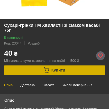
Сухарі-грінки ТМ Хвилястіі зі смаком васабі
75г
В наявності
Код: 23044
Роздріб
40
₴
Мінімальна сума замовлення на сайті — 500 ₴
Купити
Опис
Доставка
Оплата
Умови повернення
Опис
Склад: хліб житньо-пшеничний (борошно житнє, борошно