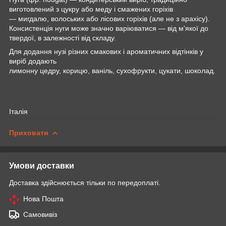
виготовлений з
цукру
або
меду
і смажених горіхів
—
мигдалю
,
волоських
або
лісових горіхів
(але не з
арахісу
).
Консистенція нуги може значно варіюватися — від м'якої до
твердої, в залежності від складу.
Для додання нузі різних смакових і ароматичних відтінків у
виріб додають
лимонну
цедру
,
корицю
,
ваніль
,
сухофрукти
,
цукати
,
шоколад
.
Італія
Приховати
Умови доставки
Доставка здійснюється тільки по передоплаті.
Нова Пошта
Самовивіз