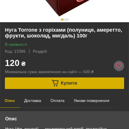
Нуга Torrone з горіхами (полуниця, амеретто,
фрукти, шоколад, мигдаль) 100г
В наявності
Код: 13386
Роздріб
120
₴
Мінімальна сума замовлення на сайті — 500 ₴
Купити
Опис
Доставка
Оплата
Умови повернення
Опис
Нуга (
фр.
nougat) —
кондитерський виріб
, традиційно