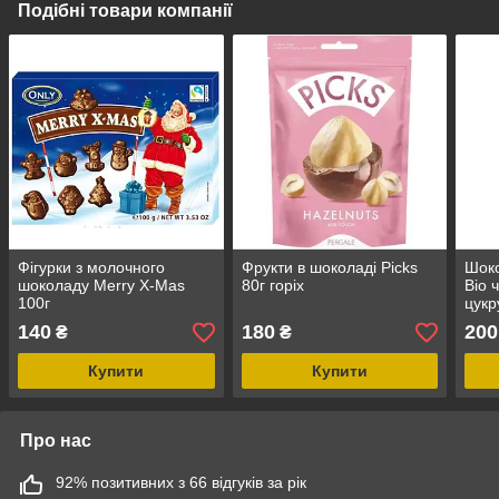
Подібні товари компанії
Фігурки з молочного
Фрукти в шоколаді Picks
Шоко
шоколаду Merry X-Mas
80г горіх
Bio 
100г
цукр
140
180
200
₴
₴
Купити
Купити
Про нас
92% позитивних з 66 відгуків за рік