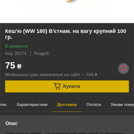
Кеш'ю (WW 180) В'єтнам. на вагу крупний 100
гр.
В наявності
Код: 20174
Роздріб
75
₴
Мінімальна сума замовлення на сайті — 500 ₴
Купити
пис
Характеристики
Доставка
Оплата
Умови пове
Опис
Горіх кеш'ю сирий - це натуральний горіх, який не проходив