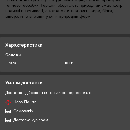
теплової обробки. Горішки зберігають природний смак, колір і
поживні властивості, а також містять корисні жири, білки,
мінерали та вітаміни у їхній природній формі.
Характеристики
Основні
Вага
100 г
Умови доставки
Доставка здійснюється тільки по передоплаті.
Нова Пошта
Самовивіз
Доставка кур'єром