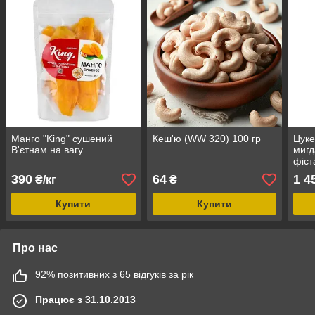
Манго "King" сушений
Кеш'ю (WW 320) 100 гр
Цуке
В'єтнам на вагу
мигд
фіст
390
64
1 4
₴/кг
₴
Купити
Купити
Про нас
92% позитивних з 65 відгуків за рік
Працює з 31.10.2013