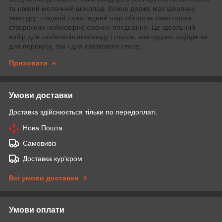
та ніжний молочний шоколад. Кожне драже має ідеальну
текстуру: гладкий шоколадний шар обгортає свіжі горіхи,
створюючи неймовірно смачне поєднання. Це ідеальний
вибір для любителів шоколаду і горіхів, яке чудово підійде як
для перекусу, так і для святкового столу.
Приховати
Умови доставки
Доставка здійснюється тільки по передоплаті.
Нова Пошта
Самовивіз
Доставка кур'єром
Всі умови доставки
Умови оплати