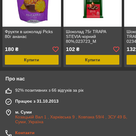
Фрукти в шоколаді Picks
Шоколад 75г TRAPA
Шоко
80г ананас
STEVIA чорний
TRA
80%,023723_М
023
180
102
132
₴
₴
Купити
Купити
Про нас
92% позитивних з 66 відгуків за рік
Працює з 31.10.2013
м. Суми
Козацькій Вал 1 , Харківська 9 , Ковпака 59/4 , ЗСУ 49 Б,
Суми, Україна
Контакти