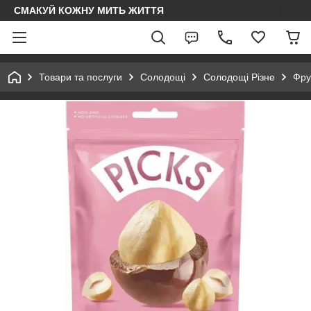
СМАКУЙ КОЖНУ МИТЬ ЖИТТЯ
Товари та послуги
Солодощі
Солодощі Різне
Фру