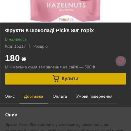
Фрукти в шоколаді Picks 80г горіх
В наявності
Код: 15217
Роздріб
180
₴
Мінімальна сума замовлення на сайті — 500 ₴
Купити
Опис
Доставка
Оплата
Умови повернення
Опис
Драже Picks Лісовий горіх у молочному шоколаді – це
вишуканий делікатес, який поєднує в собі хрусткі лісові горіхи