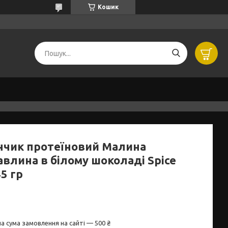
Кошик
нчик протеїновий Малина
авлина в білому шоколаді Spice
45 гр
а сума замовлення на сайті — 500 ₴