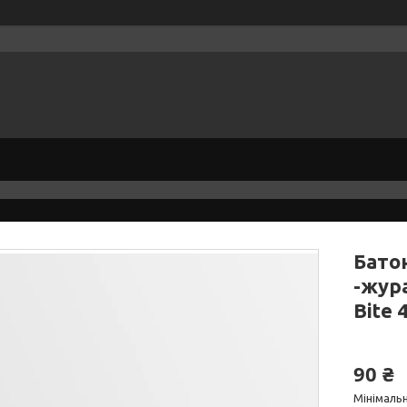
Бато
-жур
Bite 
90 ₴
Мінімальн