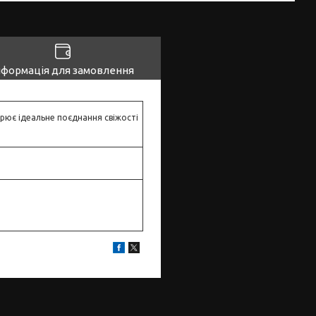
нформація для замовлення
орює ідеальне поєднання свіжості