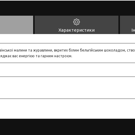
Характеристики
І
аїнської малини та журавлини, вкритих білим бельгійським шоколадом, ств
ряджає вас енергією та гарним настроєм.