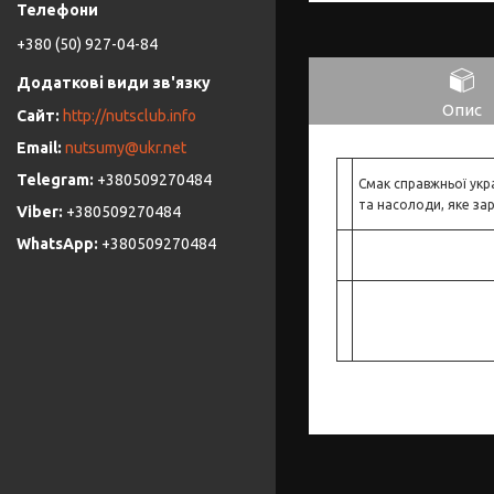
+380 (50) 927-04-84
Опис
http://nutsclub.info
nutsumy@ukr.net
+380509270484
Смак справжньої укр
та насолоди, яке за
+380509270484
+380509270484