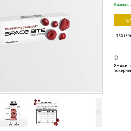
В наявнос
Ку
+380 (50
повернен