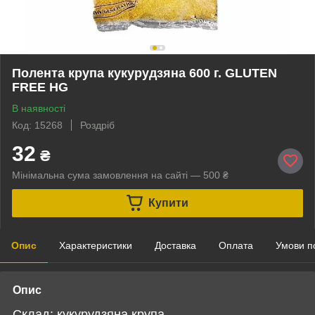
Полента крупа кукурудзяна 600 г. GLUTEN
FREE HG
В наявності
Код: 15268
Роздріб
32
₴
Мінімальна сума замовлення на сайті — 500 ₴
Купити
Опис
Характеристики
Доставка
Оплата
Умови п
Опис
Склад: кукурудзяна крупа