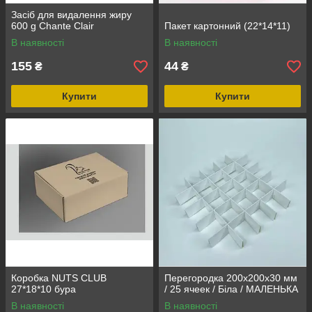
Засіб для видалення жиру
600 g Chante Clair
Пакет картонний (22*14*11)
В наявності
В наявності
155
44
₴
₴
Купити
Купити
Коробка NUTS CLUB
Перегородка 200х200х30 мм
27*18*10 бура
/ 25 ячеек / Біла / МАЛЕНЬКА
В наявності
В наявності