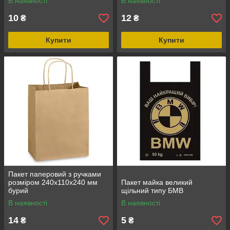
В наявності
В наявності
10
12
₴
₴
Купити
Купити
Пакет паперовий з ручками
розміром 240х110х240 мм
Пакет майка великий
бурий
щільний типу БМВ
В наявності
В наявності
14
5
₴
₴