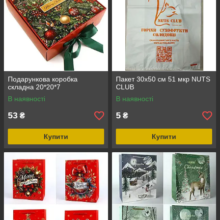
Подарункова коробка
Пакет 30x50 см 51 мкр NUTS
складна 20*20*7
CLUB
В наявності
В наявності
53
5
₴
₴
Купити
Купити