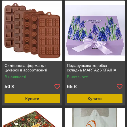
Силіконова форма для
Подарункова коробка
цукерок в ассортисенті
складна MARTA2 УКРАЇНА
В наявності
В наявності
50
65
₴
₴
Купити
Купити