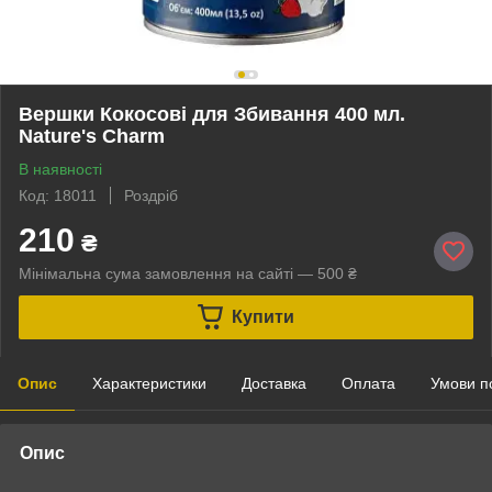
Вершки Кокосові для Збивання 400 мл.
Nature's Charm
В наявності
Код: 18011
Роздріб
210
₴
Мінімальна сума замовлення на сайті — 500 ₴
Купити
Опис
Характеристики
Доставка
Оплата
Умови п
Опис