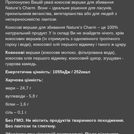
Пропонуємо Вашій увазі кокосові вершки для збивання
Nature's Charm. Вони – ідеальне рішення для ласунів,
прихильників веганства, вегетаріанства або для людей з
непереносимістю лактози.
Кокосові вершки для збивання Nature's Charm – це 100%
натуральний продукт. У їх складі Ви не знайдете нічого, крім
кокосових вершків (їх отримують з одномінного тропічного
горіху і води), кокосової олії першого віджиму і такого ж цукру.
Кокосові
вершки (кокосове молоко, фільтрована вода),
кокосова олія першого віджиму, кокосовий цукор, згущувач -
гуарова камедь.
Енергетична цінність: 1055кДж / 252ккал
Харчова цінність:
жири – 24,7 г
вуглеводи - 5,8 г
білки – 1,6 г
сіль – 0,1 г.
Без ГМО. Не містить продуктів тваринного походження.
Без лактози та глютену.
Зберігати при кімнатній температурі. Після відкриття