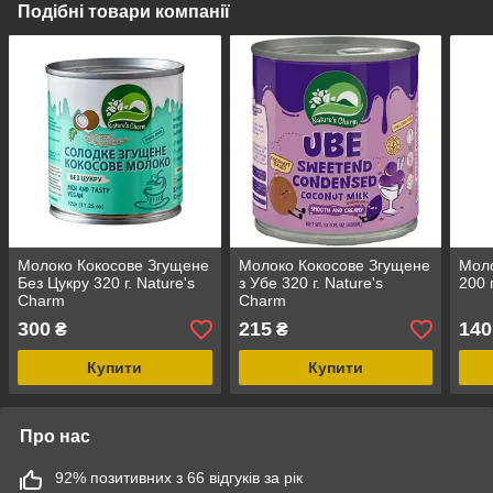
Подібні товари компанії
Молоко Кокосове Згущене
Молоко Кокосове Згущене
Моло
Без Цукру 320 г. Nature's
з Убе 320 г. Nature's
200 
Charm
Charm
300
215
140
₴
₴
Купити
Купити
Про нас
92% позитивних з 66 відгуків за рік